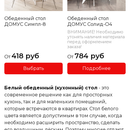
Обеденный стол
Обеденный стол
ДОМУС Симпл-8
ДОМУС Солид-O4
ВНИМАНИЕ! Необходимо
утонять наличия материала
перед оформлением
заказа!
418 руб
784 руб
От
От
Выбрать
Подробнее
Белый обеденный (кухонный) стол
- это
современное решение как для просторных
кухонь, так и для маленьких помещений,
которые встречаются в квартирах. Стол белого
цвета является допустимым в том случае, когда
необходимо расширить пространство, сделать
его воздушным, лёгким. Поэтому многие отдают